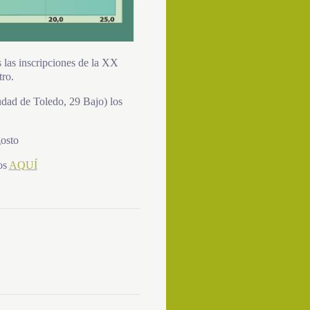
s las inscripciones de la XX
ro.
udad de Toledo, 29 Bajo) los
osto
os
AQUÍ