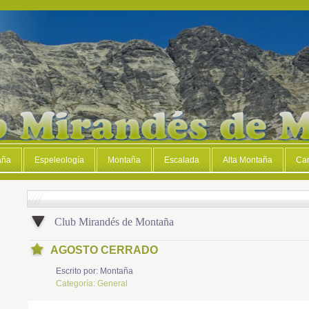
aña
Espeleología
Montaña
Escalada
Alta Montaña
Car
Club Mirandés de Montaña
AGOSTO CERRADO
Escrito por:
Montaña
Categoría:
General