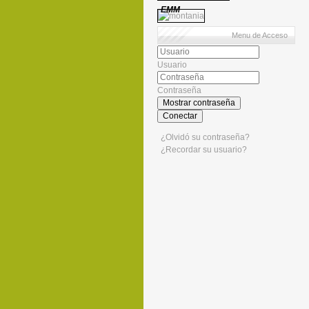
EMM
Menu de Acceso
Usuario
Contraseña
Mostrar contraseña
Conectar
¿Olvidó su contraseña?
¿Recordar su usuario?