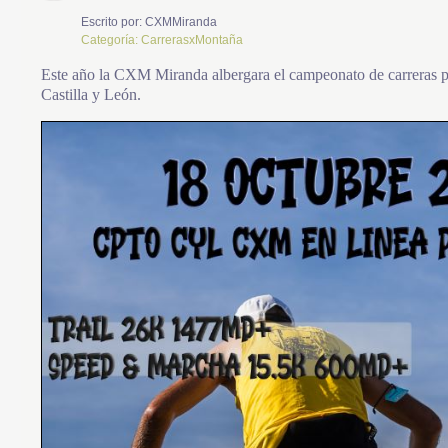
Escrito por:
CXMMiranda
Categoría:
CarrerasxMontaña
Este año la CXM Miranda albergara el campeonato de carreras p
Castilla y León.