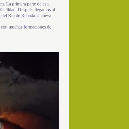
m. La primera parte de esta
 facilidad. Después llegamos al
a del Rio de Reñada la cueva
ta, con muchas formaciones de