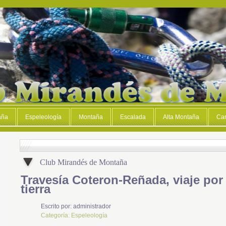
aña
Espeleología
Montaña
Escalada
Alta Montaña
Car
Club Mirandés de Montaña
Travesía Coteron-Reñada, viaje por e
tierra
Escrito por:
administrador
Categoría:
Espeleología