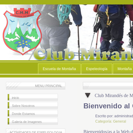
Escuela de Montaña
Espeleología
Montaña
MENU PRINCIPAL
Club Mirandés de 
inicio
Bienvenido al
Sobre Nosotros
Donde Estamos
Escrito por:
administrad
Categoría:
General
Galeria de Imagenes
Bienvenidos/as a la Web 
ACTIVIDADES DE ESPELEOLOGIA