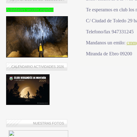
Te esperamos en club los m
Actividades sección espeleo
C/ Ciudad de Toledo 29 b
Telefono/fax 947331245
Mandanos un emilo:
cmm@
Miranda de Ebro 09200
CALENDARIO ACTIVIDADES 2026
NUESTRAS FOTOS