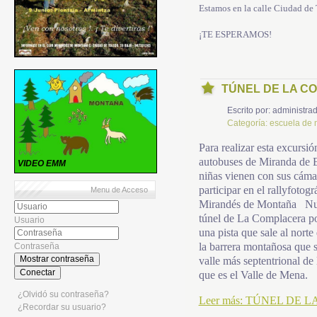
Estamos en la calle Ciudad de T
¡TE ESPERAMOS!
TÚNEL DE LA 
Escrito por:
administrad
Categoría:
escuela de
Para realizar esta excursi
autobuses de Miranda de E
VIDEO EMM
niñas vienen con sus cámar
participar en el rallyfotogr
Menu de Acceso
Mirandés de Montaña Nues
túnel de La Complacera po
Usuario
una pista que sale al norte
la barrera montañosa que s
Contraseña
Mostrar contraseña
valle más septentrional de
Conectar
que es el Valle de Mena.
¿Olvidó su contraseña?
Leer más: TÚNEL DE
¿Recordar su usuario?