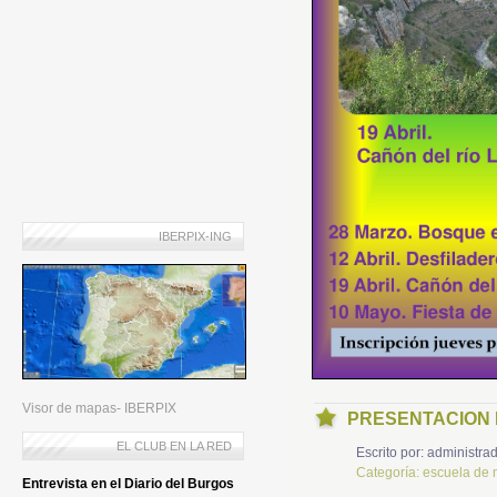
IBERPIX-ING
Visor de mapas- IBERPIX
PRESENTACION 
EL CLUB EN LA RED
Escrito por:
administrad
Categoría:
escuela de
Entrevista en el Diario del Burgos