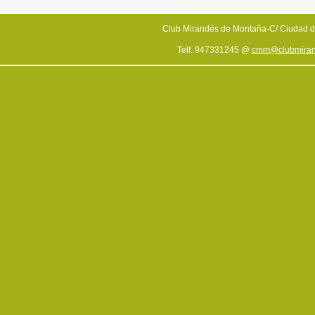
Club Mirandés de Montaña-C/ Ciudad d
Telf. 947331245 @
cmm@clubmiran