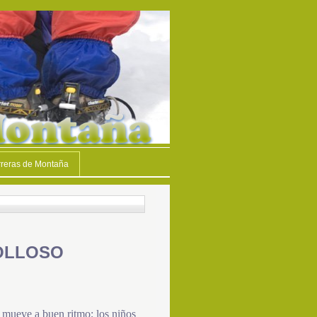
reras de Montaña
OLLOSO
e mueve a buen ritmo; los niños