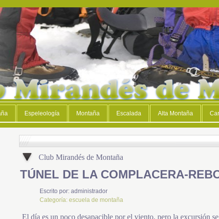
aña
Espeleología
Montaña
Escalada
Alta Montaña
Car
Club Mirandés de Montaña
TÚNEL DE LA COMPLACERA-REB
Escrito por:
administrador
Categoría:
escuela de montaña
El día es un poco desapacible por el viento, pero la excursión s