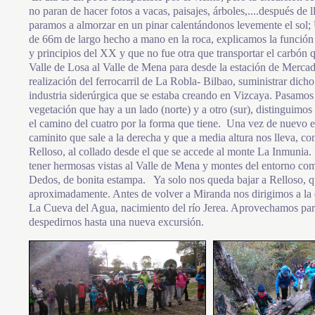
no paran de hacer fotos a vacas, paisajes, árboles,....después de
paramos a almorzar en un pinar calentándonos levemente el sol; 
de 66m de largo hecho a mano en la roca, explicamos la función
y principios del XX y que no fue otra que transportar el carbón 
Valle de Losa al Valle de Mena para desde la estación de Mercad
realización del ferrocarril de La Robla- Bilbao, suministrar dicho
industria siderúrgica que se estaba creando en Vizcaya. Pasamos e
vegetación que hay a un lado (norte) y a otro (sur), distinguimos
el camino del cuatro por la forma que tiene. Una vez de nuevo e
caminito que sale a la derecha y que a media altura nos lleva, con
Relloso, al collado desde el que se accede al monte La Inmunia.
tener hermosas vistas al Valle de Mena y montes del entorno com
Dedos, de bonita estampa. Ya solo nos queda bajar a Relloso, q
aproximadamente. Antes de volver a Miranda nos dirigimos a la e
La Cueva del Agua, nacimiento del río Jerea. Aprovechamos par
despedirnos hasta una nueva excursión.