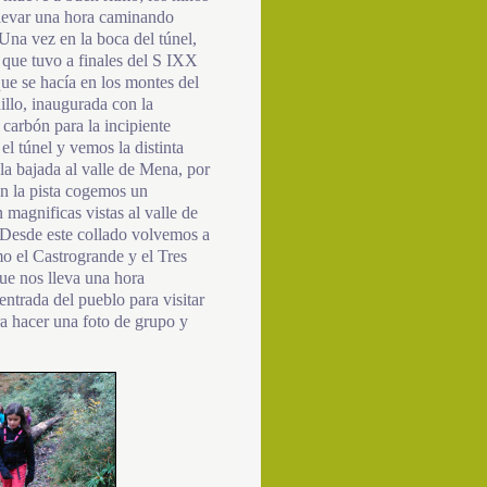
 llevar una hora caminando
Una vez en la boca del túnel,
 que tuvo a finales del S IXX
que se hacía en los montes del
illo, inaugurada con la
 carbón para la incipiente
l túnel y vemos la distinta
 la bajada al valle de Mena, por
n la pista cogemos un
 magnificas vistas al valle de
 Desde este collado volvemos a
o el Castrogrande y el Tres
ue nos lleva una hora
ntrada del pueblo para visitar
a hacer una foto de grupo y